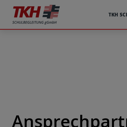
TKH S
Ansprechpartn