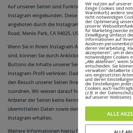
Wir nutzen auf unserer
Auf unseren Seiten sind Funktionen des Dienstes
Einige Cookies sind not
Warenkorb) andere sind
Instagram eingebunden. Diese Funktionen werden
nicht-notwendigen Cook
der Optimierung unser
angeboten durch die Instagram Inc., 1601 Willow
unserer Webseitenfunk
für Marketingzwecke ei
Road, Menlo Park, CA 94025, USA integriert.
Einwilligung umfasst di
Informationen auf Ihre
Auslesen personenbez
Wenn Sie in Ihrem Instagram-Account eingeloggt
deren Verarbeitung. Klic
akzeptieren“, um in den
sind, können Sie durch Anklicken des Instagram-
notwendigen Cookies ei
„Alle ablehnen“, wenn S
Buttons die Inhalte unserer Seiten mit Ihrem
entscheiden. Sie können
verwalten“ detaillierte
Instagram-Profil verlinken. Dadurch kann Instagram
uns eingesetzten Arten
und deren Einstellungen
den Besuch unserer Seiten Ihrem Benutzerkonto
die Einstellungen jeder
Cookies auch nachträgl
zuordnen. Wir weisen darauf hin, dass wir als
(z.B. in der Datenschut
auf unserer Webseite).
Anbieter der Seiten keine Kenntnis vom Inhalt der
übermittelten Daten sowie deren Nutzung durch
ALLE AKZ
Instagram erhalten.
Weitere Informationen hierzu finden Sie in der
ALLE AB