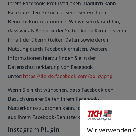
Ihrem Facebook-Profil verlinken. Dadurch kann
Facebook den Besuch unserer Seiten Ihrem
Benutzerkonto zuordnen. Wir weisen darauf hin,
dass wir als Anbieter der Seiten keine Kenntnis vom
Inhalt der übermittelten Daten sowie deren
Nutzung durch Facebook erhalten. Weitere
Informationen hierzu finden Sie in der
Datenschutzerklärung von Facebook
unter:
https://de-de.facebook.com/policy.php
.
Wenn Sie nicht wünschen, dass Facebook den
Besuch unserer Seiten Ihrem Facebook-
Nutzerkonto zuordnen kann, loggen Sie sich bitte
aus Ihrem Facebook-Benutzerkonto aus.
Instagram Plugin
Wir verwenden C