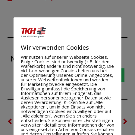
Wir verwenden Cookies
NEUIGKEIT WEITERSAGEN!
Wir nutzen auf unserer Webseite Cookies.
Einige Cookies sind notwendig (z.B. für den
Warenkorb) andere sind nicht notwendig. Die
nicht-notwendigen Cookies helfen uns bei
der Optimierung unseres Online-Angebotes,
unserer Webseitenfunktionen und werden
für Marketingzwecke eingesetzt. Die
Einwilligung umfasst die Speicherung von
Informationen auf Ihrem Endgerät, das
Auslesen personenbezogener Daten sowie
deren Verarbeitung. Klicken Sie auf „Alle
akzeptieren“, um in den Einsatz von nicht
notwendigen Cookies einzuwilligen oder auf
„Alle ablehnen“, wenn Sie sich anders
VORHERIGE
NÄCHSTE
entscheiden. Sie können unter „Einstellungen
verwalten“ detaillierte Informationen der von
Dennis Nyhuis tauscht die Farben: rot-weiß statt blau-weiß
Projekt Crowdfunding
uns eingesetzten Arten von Cookies erhalten
und deren Einstellungen aufrufen. Sie können