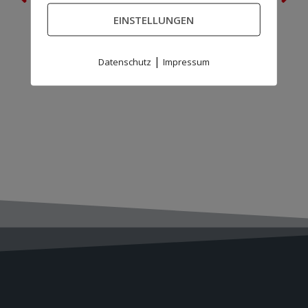
Generalversammlung des Heseper SV
Der HSV sagt DANKE
EINSTELLUNGEN
|
Datenschutz
Impressum