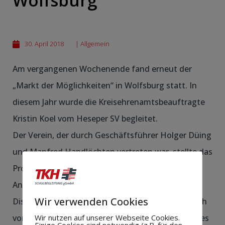
Wolfsburg
30. April 2018
|
Allgemein
Am vergangenen Wochenende fand erneut der
„Markt der Möglichkeiten“ in Wolfsburg statt. In
diesem Jahr wurde die Kreisehrenamtsbeauftragte
Kristin Koel vom Heseper SV begleitet.
Der Verein, der durch Geschäftsführer Holger Düing
und Manfred Handlöchten vertreten war, stellte das
Projekt „Vater-Kind-Zelten“ vor, welches großen
Anklang fand. Auch der
NFV
Präsident Günter
Wir verwenden Cookies
Distelrath, sowie Pierre Littbarski überzeugten sich
Wir nutzen auf unserer Webseite Cookies.
von dieser mit viel Herzblut organisieren Aktion des
Einige Cookies sind notwendig (z.B. für den