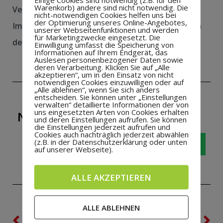
Warenkorb) andere sind nicht notwendig. Die
Vereins.
nicht-notwendigen Cookies helfen uns bei
der Optimierung unseres Online-Angebotes,
Im Anschluss wurde das Bundesligaspiel zwischen
unserer Webseitenfunktionen und werden
für Marketingzwecke eingesetzt. Die
dem VFL Wolfsburg und dem HSV besucht.
Einwilligung umfasst die Speicherung von
Informationen auf Ihrem Endgerät, das
Auslesen personenbezogener Daten sowie
deren Verarbeitung. Klicken Sie auf „Alle
akzeptieren“, um in den Einsatz von nicht
notwendigen Cookies einzuwilligen oder auf
„Alle ablehnen“, wenn Sie sich anders
entscheiden. Sie können unter „Einstellungen
verwalten“ detaillierte Informationen der von
uns eingesetzten Arten von Cookies erhalten
NEUIGKEIT WEITERSAGEN!
und deren Einstellungen aufrufen. Sie können
die Einstellungen jederzeit aufrufen und
Cookies auch nachträglich jederzeit abwählen
(z.B. in der Datenschutzerklärung oder unten
auf unserer Webseite).
ALLE AKZEPTIEREN
ALLE ABLEHNEN
VORHERIGE
NÄCHSTE