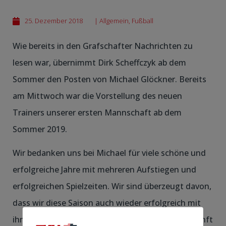
25. Dezember 2018
|
Allgemein
,
Fußball
Wie bereits in den Grafschafter Nachrichten zu
lesen war, übernimmt Dirk Scheffczyk ab dem
Sommer den Posten von Michael Glöckner. Bereits
am Mittwoch war die Vorstellung des neuen
Trainers unserer ersten Mannschaft ab dem
Sommer 2019.
Wir bedanken uns bei Michael für viele schöne und
erfolgreiche Jahre mit mehreren Aufstiegen und
erfolgreichen Spielzeiten. Wir sind überzeugt davon,
dass wir diese Saison auch wieder erfolgreich mit
ihm beenden werden und wünschen für die Zukunft