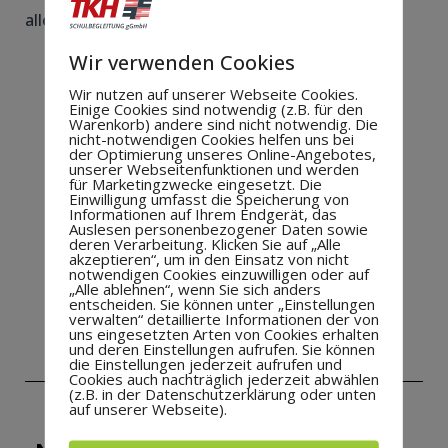
alles Gute!
Wir verwenden Cookies
Wir nutzen auf unserer Webseite Cookies.
Einige Cookies sind notwendig (z.B. für den
Warenkorb) andere sind nicht notwendig. Die
Mit einem Vereinsschal
wurde Dirk
nicht-notwendigen Cookies helfen uns bei
Scheffczyk (2.v.l.) beim Heseper SV vom (von
der Optimierung unseres Online-Angebotes,
unserer Webseitenfunktionen und werden
links) Vorsitzenden Gerwin Böttick, dem
für Marketingzwecke eingesetzt. Die
Fußballfachwart Harald Albers und
Einwilligung umfasst die Speicherung von
Informationen auf Ihrem Endgerät, das
Geschäftsführer Holger Düing begrüßt.
Foto: J.
Auslesen personenbezogener Daten sowie
Quelle:
https://www.gn-
Lüken
deren Verarbeitung. Klicken Sie auf „Alle
akzeptieren“, um in den Einsatz von nicht
online.de/sport/dirk-scheffczyk-wird-im-
notwendigen Cookies einzuwilligen oder auf
sommer-trainer-beim-heseper-sv-
„Alle ablehnen“, wenn Sie sich anders
entscheiden. Sie können unter „Einstellungen
272505.html
verwalten“ detaillierte Informationen der von
uns eingesetzten Arten von Cookies erhalten
und deren Einstellungen aufrufen. Sie können
die Einstellungen jederzeit aufrufen und
Cookies auch nachträglich jederzeit abwählen
(z.B. in der Datenschutzerklärung oder unten
auf unserer Webseite).