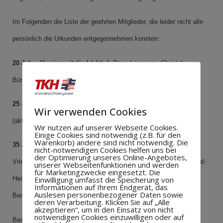
Im Folgenden die Liste der geehrten Mitglieder, die leider nicht alle
persönlich die Urkunden entgegennehmen konnten:
20 Jahre Vereinsmitglied (aktiv):
Rosa Lammers, Christel
Büngeler, Martina Heidotting, Brigitte Bartels.
25 Jahre Vereinsmitglied
: Andreas Hüsemann, Ludof Testdorf
Wir verwenden Cookies
(aktiv), Bernhard Timmers, Hilde Küpers (aktiv), Gerdi Mensen.
Wir nutzen auf unserer Webseite Cookies.
Einige Cookies sind notwendig (z.B. für den
Warenkorb) andere sind nicht notwendig. Die
35 Jahre Vereinsmitglied (aktiv):
Bernd Holtkamp, Johann
nicht-notwendigen Cookies helfen uns bei
der Optimierung unseres Online-Angebotes,
Vrielmann, Bernd Vrielmann, Georg Alferink, Helmut Alveres, Gerd-
unserer Webseitenfunktionen und werden
für Marketingzwecke eingesetzt. Die
Einwilligung umfasst die Speicherung von
Heinz Menken, Sieglinde Meinders, Frieda Menken, Bärbel Kuite,
Informationen auf Ihrem Endgerät, das
Auslesen personenbezogener Daten sowie
Berendine Hindriksen.
deren Verarbeitung. Klicken Sie auf „Alle
akzeptieren“, um in den Einsatz von nicht
notwendigen Cookies einzuwilligen oder auf
Besonders geehrt wurde Johann Vrielmann für seine 35 jährige