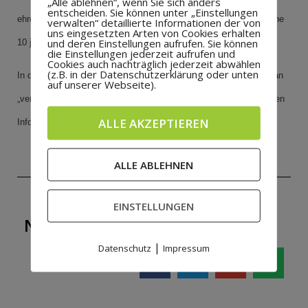
„Alle ablehnen“, wenn Sie sich anders
entscheiden. Sie können unter „Einstellungen
ehrenamtliche Vorstandstätigkeit, sowie Bernd Vrielmann für seine
verwalten“ detaillierte Informationen der von
uns eingesetzten Arten von Cookies erhalten
und deren Einstellungen aufrufen. Sie können
10 jährige ehrenamtliche Tätigkeit als Fußballfachwart.
die Einstellungen jederzeit aufrufen und
Cookies auch nachträglich jederzeit abwählen
(z.B. in der Datenschutzerklärung oder unten
In der sehr angenehmen Atmosphäre wurden viele Erinnerungen an
auf unserer Webseite).
„vergangene sportliche Zeiten“ geweckt und führten zu einem regen
ALLE AKZEPTIEREN
Informationsaustausch unter den Gästen.
ALLE ABLEHNEN
EINSTELLUNGEN
NEUIGKEIT WEITERSAGEN!
|
Datenschutz
Impressum