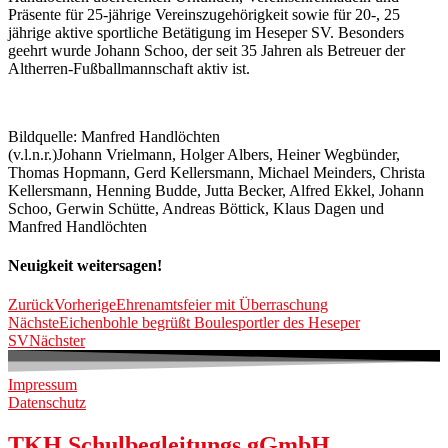
Präsente für 25-jährige Vereinszugehörigkeit sowie für 20-, 25
jährige aktive sportliche Betätigung im Heseper SV. Besonders
geehrt wurde Johann Schoo, der seit 35 Jahren als Betreuer der
Altherren-Fußballmannschaft aktiv ist.
Bildquelle: Manfred Handlöchten
(v.l.n.r.)Johann Vrielmann, Holger Albers, Heiner Wegbünder,
Thomas Hopmann, Gerd Kellersmann, Michael Meinders, Christa
Kellersmann, Henning Budde, Jutta Becker, Alfred Ekkel, Johann
Schoo, Gerwin Schütte, Andreas Böttick, Klaus Dagen und
Manfred Handlöchten
Neuigkeit weitersagen!
Zurück
Vorherige
Ehrenamtsfeier mit Überraschung
Nächste
Eichenbohle begrüßt Boulesportler des Heseper
SV
Nächster
Impressum
Datenschutz
TKH Schulbegleitungs gGmbH