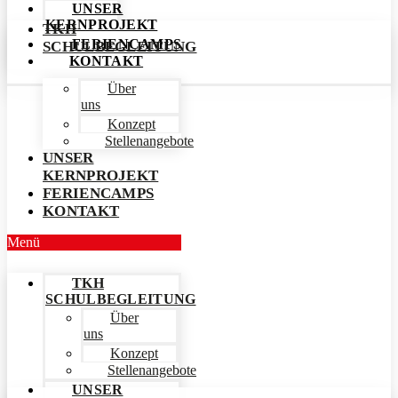
UNSER
KERNPROJEKT
TKH
FERIENCAMPS
SCHULBEGLEITUNG
KONTAKT
Über
uns
Konzept
Stellenangebote
UNSER
KERNPROJEKT
FERIENCAMPS
KONTAKT
Menü
TKH
SCHULBEGLEITUNG
Über
uns
Konzept
Stellenangebote
UNSER