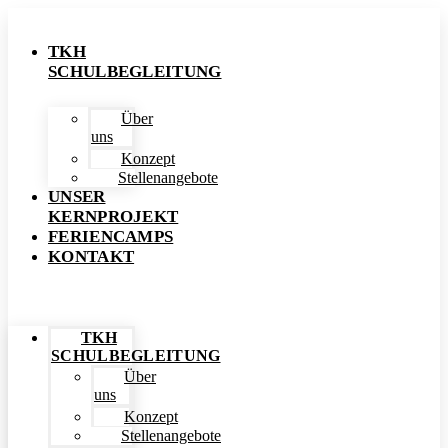
Zum
Inhalt
TKH
wechseln
SCHULBEGLEITUNG
Über
uns
Konzept
Stellenangebote
UNSER
KERNPROJEKT
FERIENCAMPS
KONTAKT
Menü
TKH
SCHULBEGLEITUNG
Über
uns
Konzept
Stellenangebote