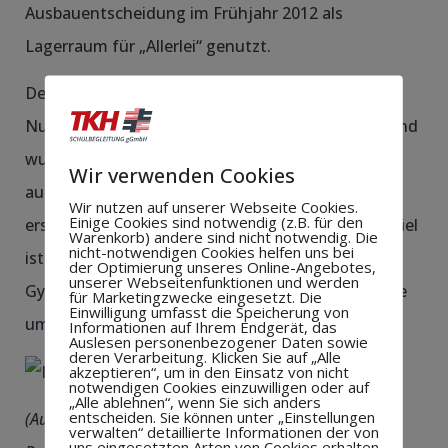
Ausbauentscheidung im Frühjahr 2012 als
Lagerraum für „Allerlei“ genutzt.
Der neu geschaffene Raum bietet eine optimale
Nutzfläche für Gymnastik-, Tanz/Sportgruppen und
wurde darüber hinaus mit 8 Indoorbikes
Wir verwenden Cookies
ausgerüstet. Mit der Krankenkasse AOK wurde
Wir nutzen auf unserer Webseite Cookies.
Einige Cookies sind notwendig (z.B. für den
erstmalig ein Kooperationsvertrag geschlossen. Ziel
Warenkorb) andere sind nicht notwendig. Die
nicht-notwendigen Cookies helfen uns bei
ist die gemeinsame Durchführung von Sport- und
der Optimierung unseres Online-Angebotes,
unserer Webseitenfunktionen und werden
Gymnastikkursen. Bereits jetzt werden zwei Kurse
für Marketingzwecke eingesetzt. Die
Einwilligung umfasst die Speicherung von
umgesetzt.
Informationen auf Ihrem Endgerät, das
Auslesen personenbezogener Daten sowie
deren Verarbeitung. Klicken Sie auf „Alle
akzeptieren“, um in den Einsatz von nicht
notwendigen Cookies einzuwilligen oder auf
„Alle ablehnen“, wenn Sie sich anders
entscheiden. Sie können unter „Einstellungen
(Auf dem Bild sind von links nach rechts: Bettina
verwalten“ detaillierte Informationen der von
uns eingesetzten Arten von Cookies erhalten