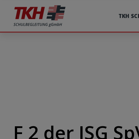
TKH S
F 2 der JSG S