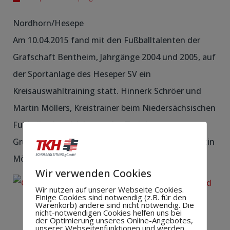
Nordhorn/Hesepe
Am 10.04.2015 fand mit den Fußballtalenten der
Grafschaft Bentheim, Jahrgänge 2004 und 2005, auf
der Sportanlage des Heseper SV ein
Kreisauswahltraining statt. Hinnerk Schröer und
Martin Möllers, Kreistrainer beim Niedersächsischen
Fußballverband, leiteten das Training.
Gruppenfoto mit den Auswahlspielern (Foto: Martin
Möllers).
Wir verwenden Cookies
Wir nutzen auf unserer Webseite Cookies.
Einige Cookies sind notwendig (z.B. für den
Warenkorb) andere sind nicht notwendig. Die
nicht-notwendigen Cookies helfen uns bei
der Optimierung unseres Online-Angebotes,
unserer Webseitenfunktionen und werden