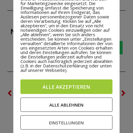
für Marketingzwecke eingesetzt. Die
Einwilligung umfasst die Speicherung von
Informationen auf Ihrem Endgerät, das
Auslesen personenbezogener Daten sowie
deren Verarbeitung. Klicken Sie auf „Alle
akzeptieren“, um in den Einsatz von nicht
NEUIGKEIT WEITERSAGEN!
notwendigen Cookies einzuwilligen oder auf
„Alle ablehnen“, wenn Sie sich anders
entscheiden. Sie können unter „Einstellungen
verwalten“ detaillierte Informationen der von
uns eingesetzten Arten von Cookies erhalten
und deren Einstellungen aufrufen. Sie können
die Einstellungen jederzeit aufrufen und
Cookies auch nachträglich jederzeit abwählen
(z.B. in der Datenschutzerklärung oder unten
auf unserer Webseite).
ALLE AKZEPTIEREN
VORHERIGE
NÄCHSTE
Die aktuelle Damenvölkerballmannschaft 2015
Heseper SV sucht Altherren-Fußballer
ALLE ABLEHNEN
EINSTELLUNGEN