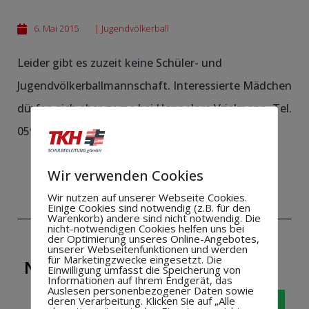
6. Mai 2015
|
Jugendvölkerball
Leider gibt es zuzeit keine Schüler- und
Jugendvölkerballmannschaft. Interessierte Mädchen
dürfen sich aber gerne bei Hannelore Vrielmann Tel.
05921/14102 melden.
Wir verwenden Cookies
Wir nutzen auf unserer Webseite Cookies.
Einige Cookies sind notwendig (z.B. für den
Warenkorb) andere sind nicht notwendig. Die
nicht-notwendigen Cookies helfen uns bei
der Optimierung unseres Online-Angebotes,
unserer Webseitenfunktionen und werden
für Marketingzwecke eingesetzt. Die
NEUIGKEIT WEITERSAGEN!
Einwilligung umfasst die Speicherung von
Informationen auf Ihrem Endgerät, das
Auslesen personenbezogener Daten sowie
deren Verarbeitung. Klicken Sie auf „Alle