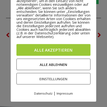
akzeptieren“, um in den Einsatz von nicht
notwendigen Cookies einzuwilligen oder auf
„Alle ablehnen“, wenn Sie sich anders
entscheiden. Sie können unter „Einstellungen
verwalten“ detaillierte Informationen der von
uns eingesetzten Arten von Cookies erhalten
und deren Einstellungen aufrufen. Sie können
die Einstellungen jederzeit aufrufen und
Cookies auch nachträglich jederzeit abwählen
VORHERIGE
NÄCHSTE
(z.B. in der Datenschutzerklärung oder unten
auf unserer Webseite).
Heseper SV sucht Altherren-Fußballer
Trainer und Betreuer F 2 – Jugend
ALLE AKZEPTIEREN
ALLE ABLEHNEN
EINSTELLUNGEN
|
Datenschutz
Impressum