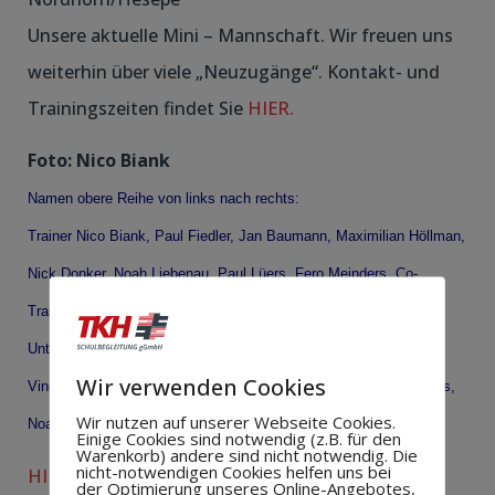
Unsere aktuelle Mini – Mannschaft. Wir freuen uns
weiterhin über viele „Neuzugänge“. Kontakt- und
Trainingszeiten findet Sie
HIER.
Foto: Nico Biank
Namen obere Reihe von links nach rechts:
Trainer Nico Biank, Paul Fiedler, Jan Baumann, Maximilian Höllman,
Nick Donker, Noah Liebenau, Paul Lüers, Fero Meinders, Co-
Trainerin Maike Timmers
Untere Reihe von links nach rechts:
Wir verwenden Cookies
Vincent Sarnow, Jonathan Grünke, Jonas Menken, Luca Meinders,
Wir nutzen auf unserer Webseite Cookies.
Noah Biank, Julien Berning
Einige Cookies sind notwendig (z.B. für den
Warenkorb) andere sind nicht notwendig. Die
nicht-notwendigen Cookies helfen uns bei
HIER ein Beitrag auf Radio “ Ems Vechte Welle“.
der Optimierung unseres Online-Angebotes,