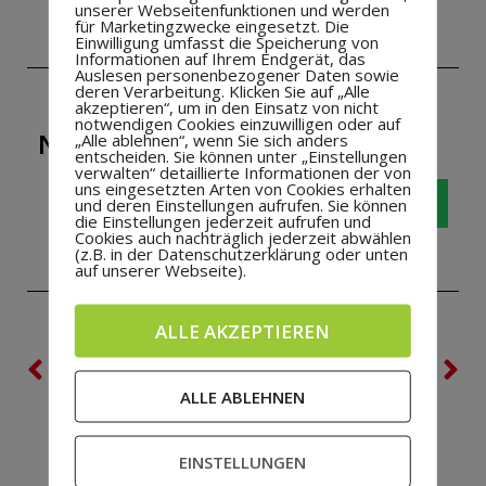
unserer Webseitenfunktionen und werden
für Marketingzwecke eingesetzt. Die
Einwilligung umfasst die Speicherung von
Informationen auf Ihrem Endgerät, das
Auslesen personenbezogener Daten sowie
deren Verarbeitung. Klicken Sie auf „Alle
akzeptieren“, um in den Einsatz von nicht
notwendigen Cookies einzuwilligen oder auf
NEUIGKEIT WEITERSAGEN!
„Alle ablehnen“, wenn Sie sich anders
entscheiden. Sie können unter „Einstellungen
verwalten“ detaillierte Informationen der von
uns eingesetzten Arten von Cookies erhalten
und deren Einstellungen aufrufen. Sie können
die Einstellungen jederzeit aufrufen und
Cookies auch nachträglich jederzeit abwählen
(z.B. in der Datenschutzerklärung oder unten
auf unserer Webseite).
ALLE AKZEPTIEREN
VORHERIGE
NÄCHSTE
Erfolgreiche Blutspende – Aktion beim Heseper SV
Ehrungen beim Heseper SV 2014
ALLE ABLEHNEN
EINSTELLUNGEN