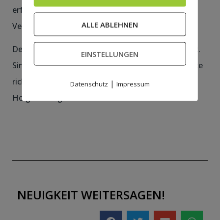
erfolgreich abrunden. Diese verließen leider als
ALLE ABLEHNEN
Verlierer den Platz.
Dennoch blickt der Verein in eine positive Zukunft.
EINSTELLUNGEN
Sind doch eben auch die abgeschlossenen Projekte
richtungsweisend.
|
Datenschutz
Impressum
Holger Düing
NEUIGKEIT WEITERSAGEN!