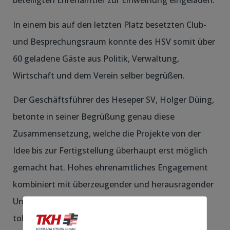
beteiligten Ehrenamtler zur Einweihung eingeladen.
In einem bis auf den letzten Platz besetzten Club-
und Besprechungsraum konnte des HSV somit über
60 geladene Gäste aus Politik, Verwaltung,
Wirtschaft und dem Verein selber begrüßen.
Der Geschäftsführer des Heseper SV, Holger Düing,
betonte in seiner Begrüßung genau diese
Zusammensetzung, welche die Projekte von der
Idee bis zur Fertigstellung überhaupt erst möglich
gemacht hat. Hohes ehrenamtliches Engagement
kombiniert mit überzeugender und herausragender
Unterstützung aus Politik und Verwaltung, dazu
tolle Sponsoren. Eine sehr überzeugende und