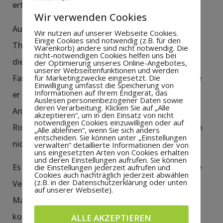
erfolgreiche Kombination.
Wir verwenden Cookies
Auch der Bürgermeister der Stadt Nordhorn, Herr
Wir nutzen auf unserer Webseite Cookies.
Einige Cookies sind notwendig (z.B. für den
Thomas Berling, bestätigte in seiner Ansprache
Warenkorb) andere sind nicht notwendig. Die
nicht-notwendigen Cookies helfen uns bei
diese Eindrücke und sprach von einem ‚großen
der Optimierung unseres Online-Angebotes,
unserer Webseitenfunktionen und werden
für Marketingzwecke eingesetzt. Die
Familienbetrieb, der etwas bewegt‘. Dabei deutete
Einwilligung umfasst die Speicherung von
Informationen auf Ihrem Endgerät, das
er zur Freude der Beteiligten an, dass sich die
Auslesen personenbezogener Daten sowie
deren Verarbeitung. Klicken Sie auf „Alle
Anträge und Projekte des Vereins in eine positive
akzeptieren“, um in den Einsatz von nicht
notwendigen Cookies einzuwilligen oder auf
Richtung bewegen. Ergebnisse waren jedoch noch
„Alle ablehnen“, wenn Sie sich anders
entscheiden. Sie können unter „Einstellungen
nicht zu verkünden.
verwalten“ detaillierte Informationen der von
uns eingesetzten Arten von Cookies erhalten
und deren Einstellungen aufrufen. Sie können
Es war bei Kaffee und Kuchen eine sehr gelungene
die Einstellungen jederzeit aufrufen und
Cookies auch nachträglich jederzeit abwählen
(z.B. in der Datenschutzerklärung oder unten
Veranstaltung. Lediglich das Flutlichtspiel der 1.
auf unserer Webseite).
Mannschaft gegen die Spvgg Brandlecht-Hestrup
konnte den Tag aus Sicht des Heseper SV nicht
ALLE AKZEPTIEREN