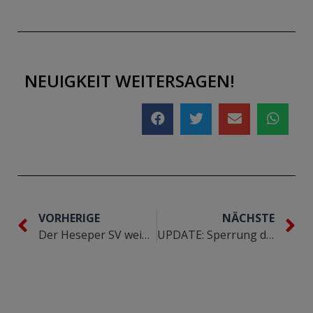
NEUIGKEIT WEITERSAGEN!
VORHERIGE
NÄCHSTE
Der Heseper SV weiht seinen renovierten Clubraum und das neue Flutlicht ein
UPDATE: Sperrung der Sportanlage des Heseper SV