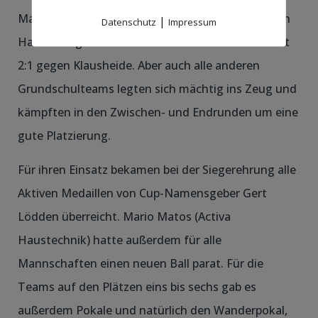
Mannschaft mit 2:0 für sich entschied. Im anderen
|
Datenschutz
Impressum
Halbfinale gewann die Grundschule Südblanke mit
2:1 gegen Klausheide. Aber auch alle anderen
Grundschulteams legten sich mächtig ins Zeug und
kämpften in den Zwischen- und Endrunden um eine
gute Platzierung.
Für ihren Einsatz bekamen bei der Siegerehrung alle
Aktiven Medaillen von Cup-Namensgeber Gert
Lödden überreicht. Mario Matos (Activa
Haustechnik) hatte außerdem für alle
Mannschaften einen neuen Ball parat. Für die
Teams auf den Plätzen eins bis sechs gab es
außerdem Pokale und natürlich den Wanderpokal,