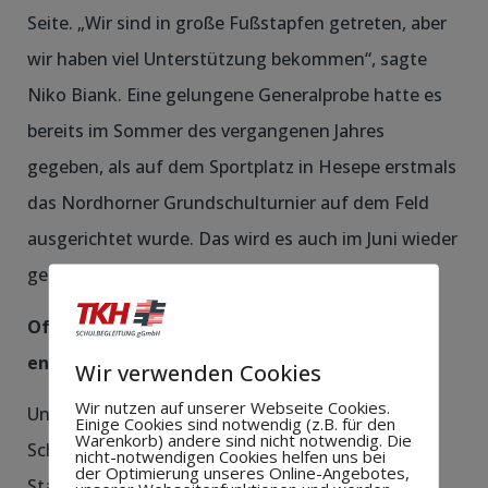
Seite. „Wir sind in große Fußstapfen getreten, aber
wir haben viel Unterstützung bekommen“, sagte
Niko Biank. Eine gelungene Generalprobe hatte es
bereits im Sommer des vergangenen Jahres
gegeben, als auf dem Sportplatz in Hesepe erstmals
das Nordhorner Grundschulturnier auf dem Feld
ausgerichtet wurde. Das wird es auch im Juni wieder
geben.
Oft musste das Siebenmeterschießen
entscheiden
Wir verwenden Cookies
Wir nutzen auf unserer Webseite Cookies.
Unter dem Hallendach traten 16
Einige Cookies sind notwendig (z.B. für den
Warenkorb) andere sind nicht notwendig. Die
Schulmannschaften aus dem Nordhorner
nicht-notwendigen Cookies helfen uns bei
der Optimierung unseres Online-Angebotes,
Stadtgebiet gegeneinander an. Die Zuschauer