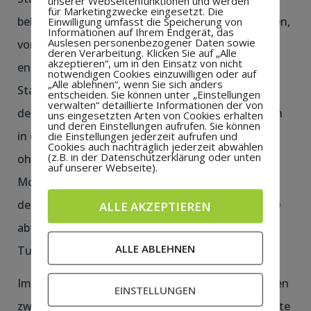
unserer Webseitenfunktionen und werden
für Marketingzwecke eingesetzt. Die
bekamen viele spannende und faire Spiele zu sehen,
Einwilligung umfasst die Speicherung von
Informationen auf Ihrem Endgerät, das
Auslesen personenbezogener Daten sowie
von denen einige erst im Siebenmeterschießen
deren Verarbeitung. Klicken Sie auf „Alle
akzeptieren“, um in den Einsatz von nicht
entschieden wurden. Die Grundschüler aus
notwendigen Cookies einzuwilligen oder auf
„Alle ablehnen“, wenn Sie sich anders
Stadtflur, von denen viele in der Jugendabteilung
entscheiden. Sie können unter „Einstellungen
verwalten“ detaillierte Informationen der von
des SV Vorwärts Fußball spielen und mehrere auch
uns eingesetzten Arten von Cookies erhalten
und deren Einstellungen aufrufen. Sie können
in der Kreisauswahl vertreten sind, marschierten
die Einstellungen jederzeit aufrufen und
Cookies auch nachträglich jederzeit abwählen
(z.B. in der Datenschutzerklärung oder unten
ohne Gegentor durch das Turnier. Nur die
auf unserer Webseite).
Montessori-Grundschule aus Klausheide konnten
den jungen Kickern im ersten Gruppenspiel ein 0:0
ALLE AKZEPTIEREN
abtrotzen. Danach standen für den späteren
ALLE ABLEHNEN
Turniersieger fünf Siege zu Buche.
Im Halbfinale kam es dabei zum Aufeinandertreffen
EINSTELLUNGEN
zwischen den Teams Stadtflur I und II, das die erste